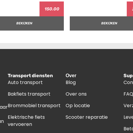
150.00
BEKIJKEN
BEKIJKEN
Transport diensten
Sup
Over
Auto transport
Blog
Con
Bakfiets transport
Over ons
FA
Brommobiel transport
Op locatie
Ver
naar
Elektrische fiets
Scooter reparatie
Leve
an
vervoeren
Bet