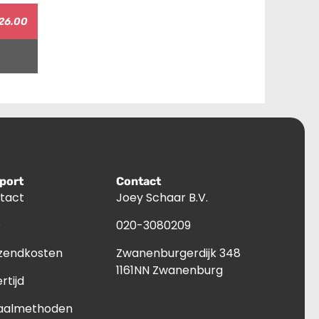
26.00
port
Contact
tact
Joey Schaar B.V.
Q
020-3080209
zendkosten
Zwanenburgerdijk 348
1161NN Zwanenburg
rtijd
aalmethoden