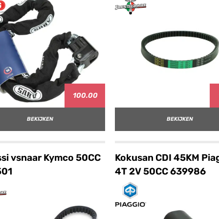
100.00
BEKIJKEN
BEKIJKEN
si vsnaar Kymco 50CC
Kokusan CDI 45KM Pia
501
4T 2V 50CC 639986