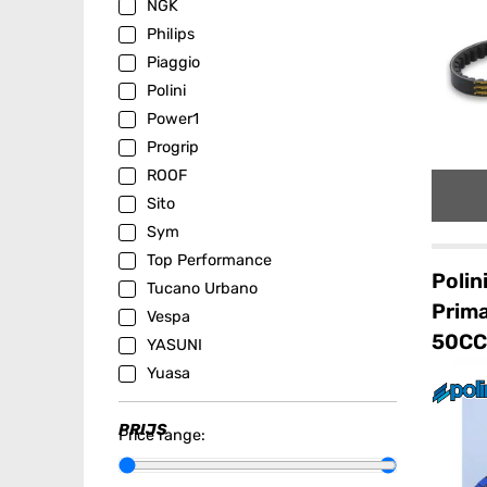
NGK
Philips
Piaggio
Polini
Power1
Progrip
ROOF
Sito
Sym
Top Performance
Polin
Tucano Urbano
Prima
Vespa
50CC
YASUNI
Yuasa
PRIJS
Price range: