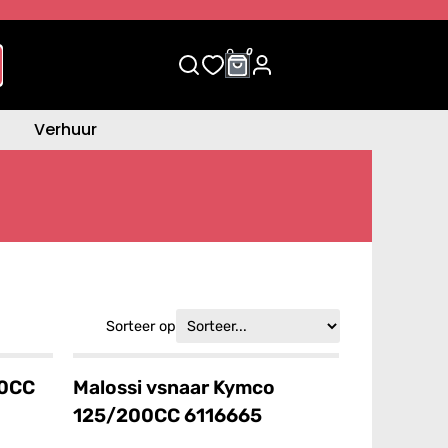
0
0
Verhuur
Sorteer op
50CC
Malossi vsnaar Kymco
125/200CC 6116665