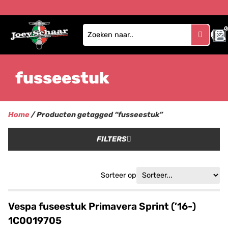
0
fusseestuk
Home
/ Producten getagged “fusseestuk”
FILTERS
Sorteer op
Vespa fuseestuk Primavera Sprint (’16-)
1C0019705