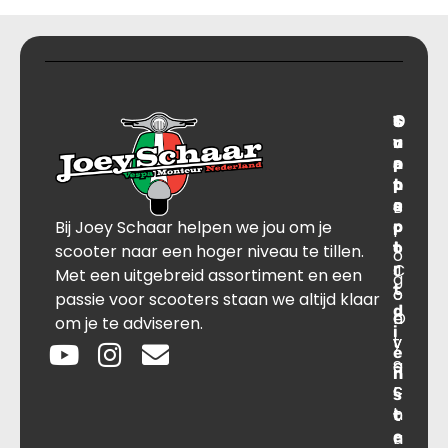
T
S
C
O
r
u
o
v
a
p
n
e
n
p
t
r
s
B
o
a
Bij Joey Schaar helpen we jou om je
p
r
c
l
o
t
t
scooter naar een hoger niveau te tillen.
o
r
C
J
Met een uitgebreid assortiment en een
g
t
o
o
passie voor scooters staan we altijd klaar
d
O
n
e
om je te adviseren.
i
v
t
y
e
e
a
S
n
r
c
c
s
o
t
h
t
e
n
a