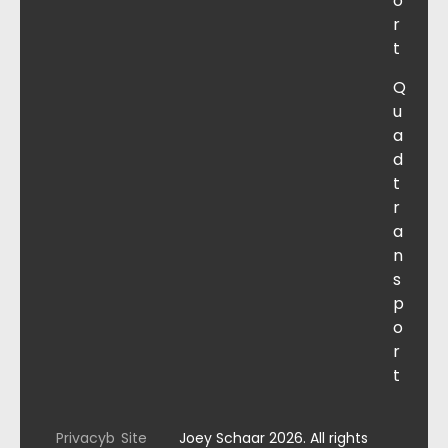
o
r
t
Q
u
a
d
t
r
a
n
s
p
o
r
t
Privacyb
Site
Joey Schaar 2026. All rights