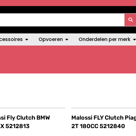
cessoires
Opvoeren
Onderdelen per merk
si Fly Clutch BMW
Malossi FLY Clutch Pia
X 5212813
2T 180CC 5212840