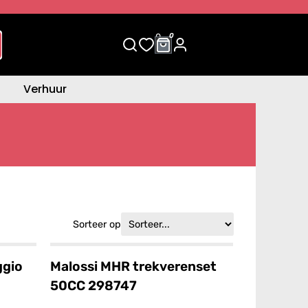
0
0
Verhuur
Sorteer op
ggio
Malossi MHR trekverenset
50CC 298747