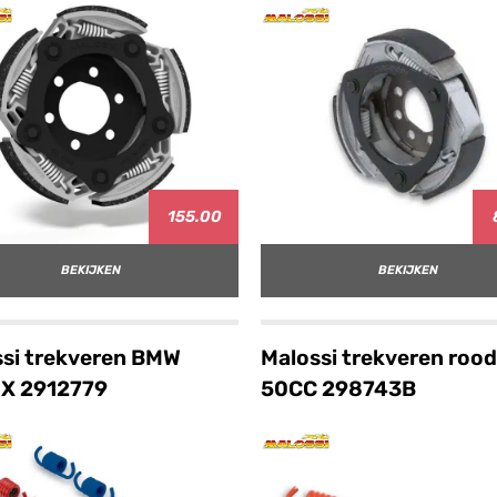
155.00
BEKIJKEN
BEKIJKEN
si trekveren BMW
Malossi trekveren rood
X 2912779
50CC 298743B