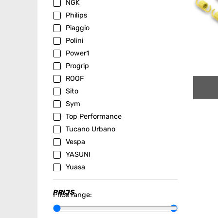
NGK
Philips
Piaggio
Polini
Power1
Progrip
ROOF
Sito
Sym
Top Performance
Tucano Urbano
Vespa
YASUNI
Yuasa
PRIJS
Price range: