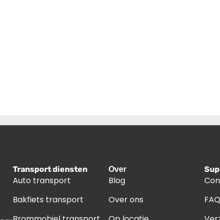
Transport diensten
Sup
Over
Auto transport
Blog
Con
Bakfiets transport
Over ons
FA
Brommobiel transport
Op locatie
Ver