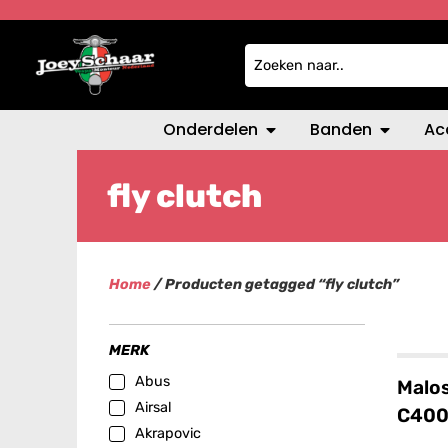
Onderdelen
Banden
Ac
fly clutch
Home
/ Producten getagged “fly clutch”
MERK
Abus
Malos
Airsal
C400
Akrapovic