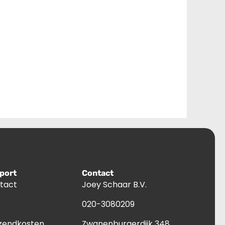
port
Contact
tact
Joey Schaar B.V.
Q
020-3080209
zendkosten
Zwanenburgerdijk 348