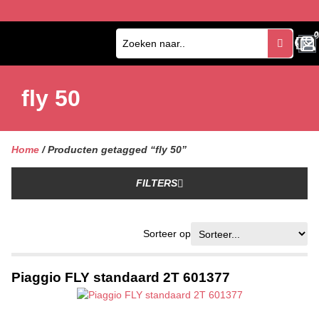
0
0
fly 50
Home
/ Producten getagged “fly 50”
FILTERS
Sorteer op
Piaggio FLY standaard 2T 601377