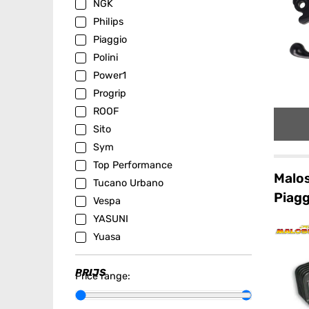
NGK
Philips
Piaggio
Polini
Power1
Progrip
ROOF
Sito
Sym
Top Performance
Malos
Tucano Urbano
Piagg
Vespa
YASUNI
Yuasa
PRIJS
Price range: