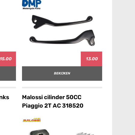
15.00
13.00
BEKIJKEN
inks
Malossi cilinder 50CC
Piaggio 2T AC 318520