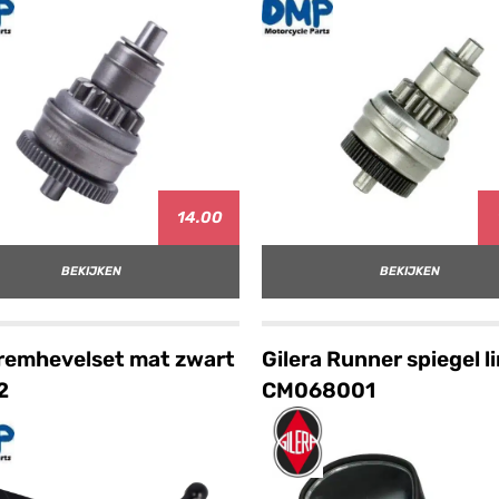
14.00
BEKIJKEN
BEKIJKEN
remhevelset mat zwart
Gilera Runner spiegel l
2
CM068001