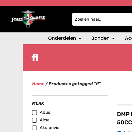
Onderdelen
Banden
Ac
fl
Home
/ Producten getagged “fl”
MERK
Abus
DMP b
Airsal
50CC
Akrapovic