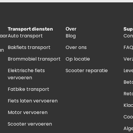
Transport diensten
Sup
Over
naar
Auto transport
Blog
Con
Bakfiets transport
Over ons
FA
an
Brommobiel transport
Op locatie
Ver
Elektrische fiets
Scooter reparatie
Leve
vervoeren
Bet
Fatbike transport
Ret
Fiets laten vervoeren
Kla
Motor vervoeren
Coo
Scooter vervoeren
Alg