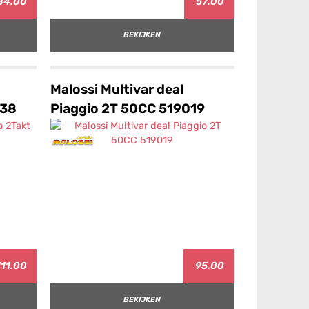
84.00
57.00
BEKIJKEN
Malossi Multivar deal
238
Piaggio 2T 50CC 519019
11.00
95.00
BEKIJKEN