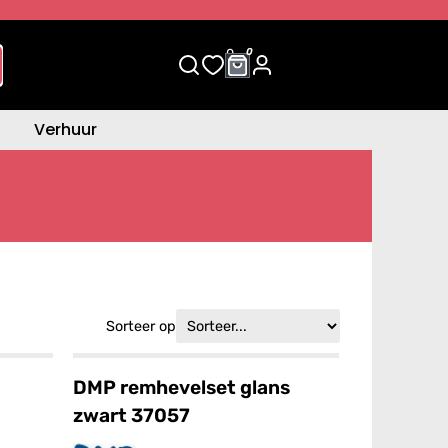
0
0
Verhuur
Sorteer op
DMP remhevelset glans
zwart 37057