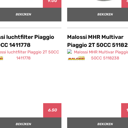
9.00
BEKIJKEN
BEKIJKEN
si luchtfilter Piaggio
Malossi MHR Multivar
0CC 1411778
Piaggio 2T 50CC 5118
6.50
1
BEKIJKEN
BEKIJKEN