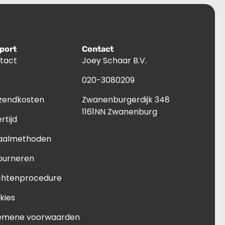
port
Contact
tact
Joey Schaar B.V.
Q
020-3080209
zendkosten
Zwanenburgerdijk 348
1161NN Zwanenburg
rtijd
aalmethoden
ourneren
chtenprocedure
kies
emene voorwaarden