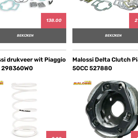
138.00
2
BEKIJKEN
BEKIJKEN
si drukveer wit Piaggio
Malossi Delta Clutch P
 298360W0
50CC 527880