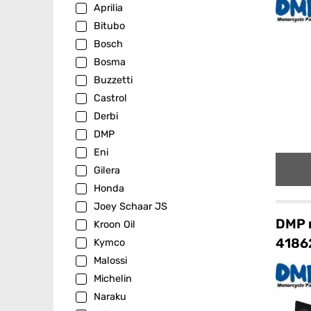
Aprilia
Bitubo
Bosch
Bosma
Buzzetti
Castrol
Derbi
DMP
Eni
Gilera
Honda
Joey Schaar JS
DMP 
Kroon Oil
4186
Kymco
Malossi
Michelin
Naraku