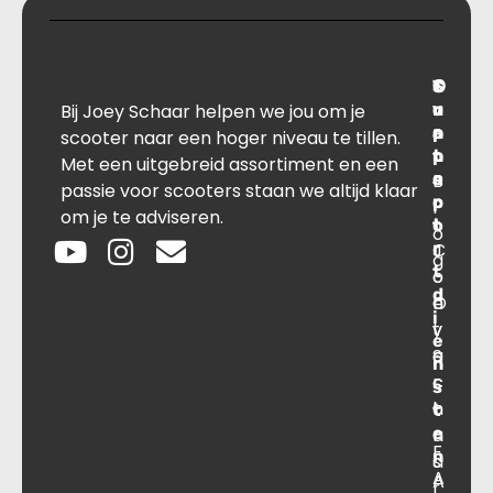
T
S
C
O
Bij Joey Schaar helpen we jou om je
r
u
o
v
a
p
n
e
scooter naar een hoger niveau te tillen.
n
p
t
r
Met een uitgebreid assortiment en een
s
B
o
a
passie voor scooters staan we altijd klaar
p
r
c
l
om je te adviseren.
o
t
t
o
r
C
J
g
t
o
o
d
O
n
e
i
v
t
y
e
e
a
S
n
r
c
c
s
o
t
h
t
e
n
a
F
n
s
a
A
A
r