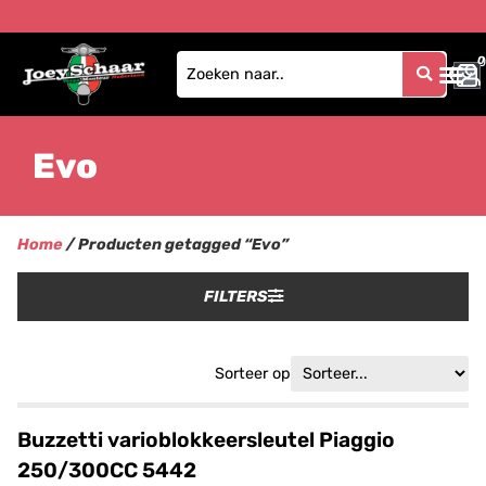
0
0
Evo
Home
/ Producten getagged “Evo”
FILTERS
Sorteer op
Buzzetti varioblokkeersleutel Piaggio
250/300CC 5442