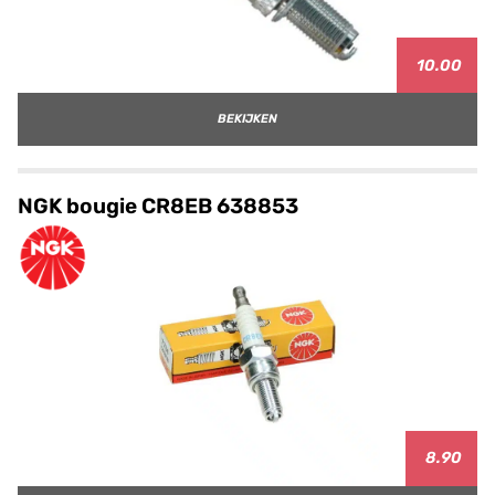
10.00
BEKIJKEN
NGK bougie CR8EB 638853
8.90