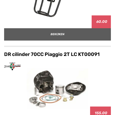
60.00
BEKIJKEN
DR cilinder 70CC Piaggio 2T LC KT00091
155.00