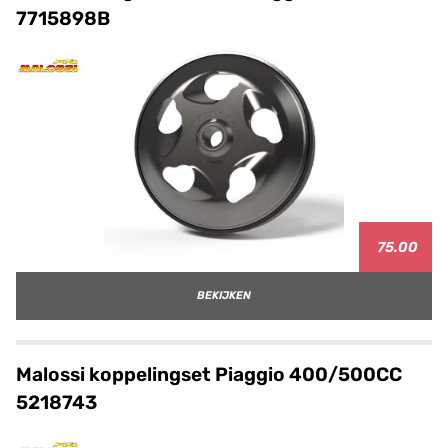
7715898B
75.00
BEKIJKEN
Malossi koppelingset Piaggio 400/500CC
5218743