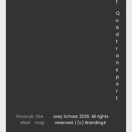
t
Q
u
a
d
t
r
a
n
s
p
o
r
t
Privacyb
Site
Joey Schaar 2026. All rights
eleid
map
reserved. | (c) Branding4