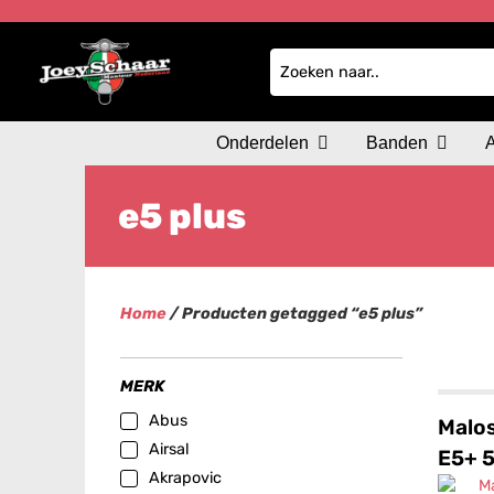
Onderdelen
Banden
e5 plus
Home
/ Producten getagged “e5 plus”
MERK
Abus
Malos
Airsal
E5+ 
Akrapovic