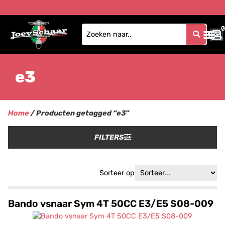
0
0
e3
Home
/ Producten getagged “e3”
FILTERS
Sorteer op
Bando vsnaar Sym 4T 50CC E3/E5 S08-009