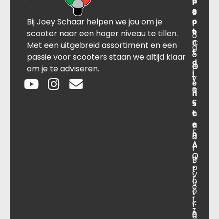
n
p
t
r
s
B
o
a
Bij Joey Schaar helpen we jou om je
p
r
c
l
o
t
t
scooter naar een hoger niveau te tillen.
o
r
C
J
Met een uitgebreid assortiment en een
g
t
o
o
passie voor scooters staan we altijd klaar
d
O
n
e
om je te adviseren.
i
v
t
y
e
e
a
S
n
r
c
c
s
o
t
h
t
e
n
a
F
n
s
a
A
A
r
O
Q
u
B
p
t
.
V
l
o
V
e
o
t
.
r
c
r
z
a
0
a