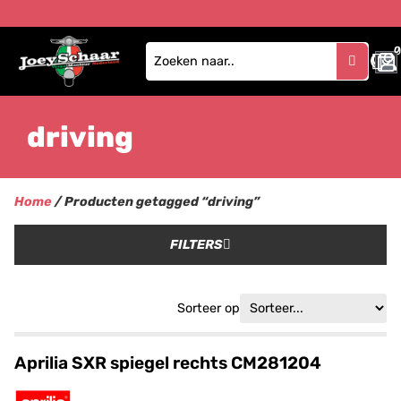
0
driving
Home
/ Producten getagged “driving”
FILTERS
Sorteer op
Aprilia SXR spiegel rechts CM281204