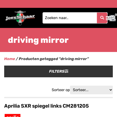
0
0
driving mirror
Home
/ Producten getagged “driving mirror”
FILTERS
Sorteer op
Aprilia SXR spiegel links CM281205