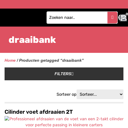
0
draaibank
Home
/ Producten getagged “draaibank”
FILTERS
Sorteer op
Cilinder voet afdraaien 2T