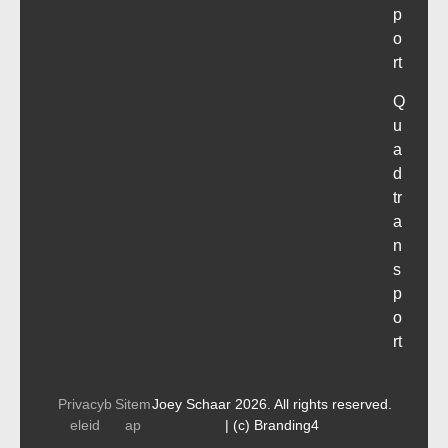
p
o
rt
Q
u
a
d
tr
a
n
s
p
o
rt
Privacyb
Sitem
Joey Schaar 2026. All rights reserved.
eleid
ap
| (c) Branding4