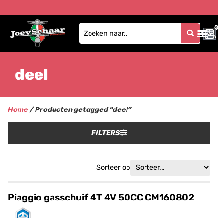
0
0
deel
Home
/ Producten getagged “deel”
FILTERS
Sorteer op
Piaggio gasschuif 4T 4V 50CC CM160802