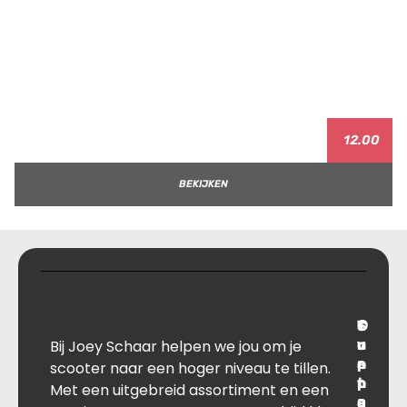
12.00
BEKIJKEN
T
S
C
O
Bij Joey Schaar helpen we jou om je
r
u
o
v
a
p
n
e
scooter naar een hoger niveau te tillen.
n
p
t
r
Met een uitgebreid assortiment en een
s
B
o
a