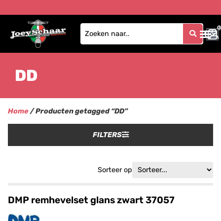
0
0
DD
Home
/ Producten getagged “DD”
FILTERS
Sorteer op
DMP remhevelset glans zwart 37057