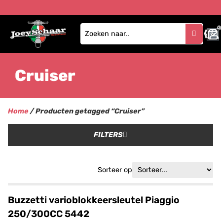
0
Cruiser
Home
/ Producten getagged “Cruiser”
FILTERS
Sorteer op
Buzzetti varioblokkeersleutel Piaggio
250/300CC 5442