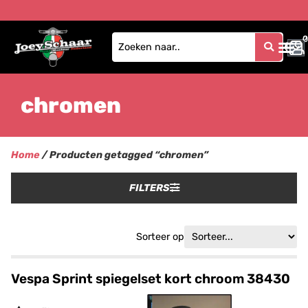
0
0
chromen
Home
/ Producten getagged “chromen”
FILTERS
Sorteer op
Vespa Sprint spiegelset kort chroom 38430