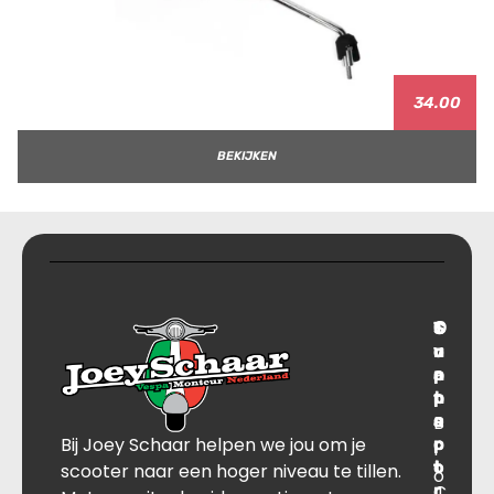
34.00
BEKIJKEN
T
S
C
O
r
u
o
v
a
p
n
e
n
p
t
r
s
B
o
a
Bij Joey Schaar helpen we jou om je
p
r
c
l
o
t
t
scooter naar een hoger niveau te tillen.
o
r
C
J