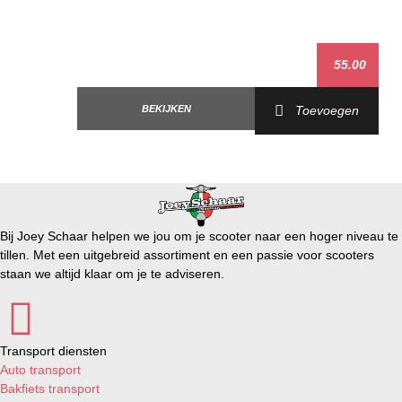
Vespa Primavera ABS 125i IGET AIR 4T 3V E4 '16-'20
Vespa Primavera ABS 125i IGET AIR 4T 3V E5 '20-'23
Vespa Primavera ABS 150i IGET AIR 4T 3V E4 '16-'20
55.00
Vespa Primavera ABS 150i IGET AIR 4T 3V E5 '20-'23 (Stop
date: 2020-07-23)
Vespa Sprint 125i LEM AIR 4T 3V E3 '14-'16
BEKIJKEN
Toevoegen
Vespa Sprint 150i LEM AIR 4T 3V E3 '14-'16
Vespa Sprint 25km/h AIR 4T 2V E2 '14-'17
Vespa Sprint 25km/h IGET AIR 4T 3V E4 '17-'20
Vespa Sprint 25km/h IGET AIR 4T 3V E5 '20-'23
Vespa Sprint 50 AIR 2T E2 '14-'17
Vespa Sprint 50 AIR 4T 4V E2 '14-'17
Bij Joey Schaar helpen we jou om je scooter naar een hoger niveau te
Vespa Sprint 50i IGET AIR 4T 3V E4 '17-'20
tillen. Met een uitgebreid assortiment en een passie voor scooters
Vespa Sprint 50i IGET AIR 4T 3V E5 '20-'23
staan we altijd klaar om je te adviseren.
Vespa Sprint ABS 125i IGET AIR 4T 3V E4 '16-'20
Vespa Sprint ABS 125i IGET AIR 4T 3V E5 '20-'23
Vespa Sprint ABS 150i IGET AIR 4T 3V E4 '16-'20
Vespa Sprint ABS 150i IGET AIR 4T 3V E5 '20-'23
Transport diensten
Auto transport
Bakfiets transport