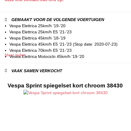
GEMAAKT VOOR DE VOLGENDE VOERTUIGEN
Vespa Elettrica 25km/h '19-'20
Vespa Elettrica 25km/h E5 '21-'23
Vespa Elettrica 45km/h '18-'19
Vespa Elettrica 45km/h E5 '21-'23 (Stop date: 2020-07-23)
Vespa Elettrica 70km/h E5 '21-'23
Meer laden
Vespa Elettrica Motociclo 45km/h '19-'20
Vespa Elettrica Motociclo 70km/h '19-'20
Vespa Primavera 125i LEM AIR 4T 3V E3 '13-'17
VAAK SAMEN VERKOCHT
Vespa Primavera 150i LEM AIR 4T 3V E3 '13-'16
Vespa Primavera 25km/h AIR 4T 2V E2 '14-'17
Vespa Sprint spiegelset kort chroom 38430
Vespa Primavera 25km/h IGET AIR 4T 3V E4 '17-'20
Vespa Primavera 25km/h IGET AIR 4T 3V E5 '20-'23 (Stop
date: 2020-07-23)
Vespa Primavera 50 AIR 2T E2 '13-'17
Vespa Primavera 50 AIR 4T 4V E2 '13-'17
Vespa Primavera 50i IGET AIR 4T 3V E4 '17-'20
Vespa Primavera 50i IGET AIR 4T 3V E5 '20-'23 (Stop date:
2020-07-23)