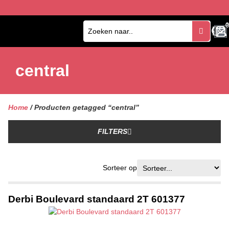
0
0
central
Home
/ Producten getagged “central”
FILTERS
Sorteer op
Derbi Boulevard standaard 2T 601377