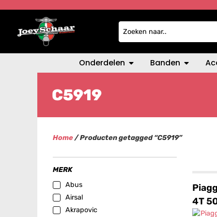
Onderdelen
Banden
Ac
C5919
Home
/ Producten getagged “C5919”
MERK
Abus
Piagg
Airsal
4T 5
Akrapovic