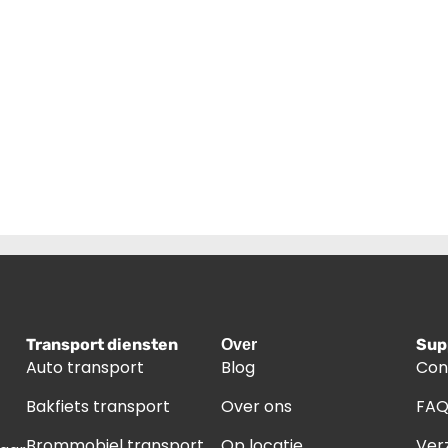
Transport diensten
Sup
Over
Auto transport
Blog
Con
Bakfiets transport
Over ons
FA
Brommobiel transport
Op locatie
Ver