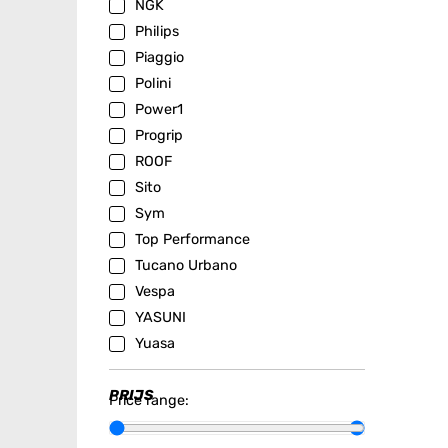
NGK
Philips
Piaggio
Polini
Power1
Progrip
ROOF
Sito
Sym
Top Performance
Tucano Urbano
Vespa
YASUNI
Yuasa
PRIJS
Price range: