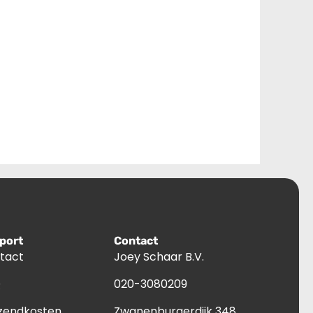
port
Contact
tact
Joey Schaar B.V.
Q
020-3080209
zendkosten
Zwanenburgerdijk 348