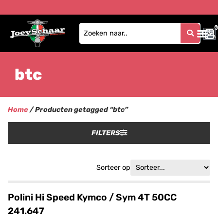
0
1
btc
Home
/ Producten getagged “btc”
FILTERS
Sorteer op
Polini Hi Speed Kymco / Sym 4T 50CC
241.647