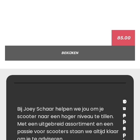
85.00
BEKIJKEN
T
S
C
O
Bij Joey Schaar helpen we jou om je
r
u
o
v
a
p
n
e
scooter naar een hoger niveau te tillen.
n
p
t
r
Met een uitgebreid assortiment en een
s
B
o
a
passie voor scooters staan we altijd klaar
p
r
c
l
om je te adviseren.