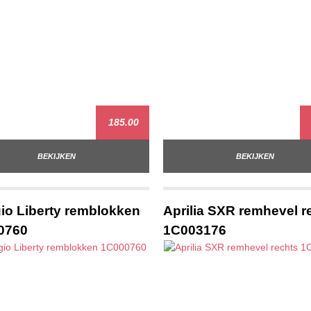
185.00
BEKIJKEN
BEKIJKEN
io Liberty remblokken
Aprilia SXR remhevel r
0760
1C003176