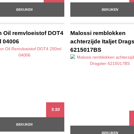
BEKIJKEN
BEKIJKEN
 Oil remvloeistof DOT4
Malossi remblokken
l 04006
achterzijde Italjet Drag
6215017BS
5.50
BEKIJKEN
BEKIJKEN