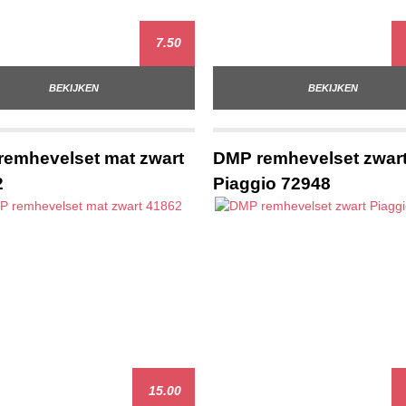
7.50
BEKIJKEN
BEKIJKEN
emhevelset mat zwart
DMP remhevelset zwar
2
Piaggio 72948
15.00