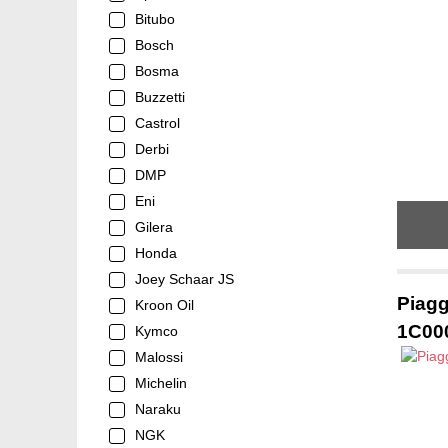
Bitubo
Bosch
Bosma
Buzzetti
Castrol
Derbi
DMP
Eni
Gilera
Honda
Joey Schaar JS
Piagg
Kroon Oil
1C00
Kymco
Malossi
Michelin
Naraku
NGK