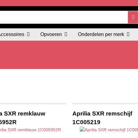
Accessoires
Opvoeren
Onderdelen per merk
ia SXR remklauw
Aprilia SXR remschijf
5952R
1C005219