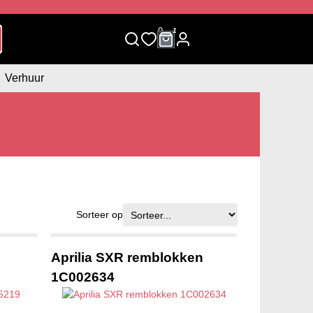
0
1
Verhuur
Sorteer op
Aprilia SXR remblokken
1C002634