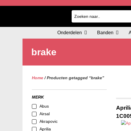
Onderdelen
Banden
brake
Home
/ Producten getagged “brake”
MERK
Abus
April
Airsal
1C00
Akrapovic
Aprilia