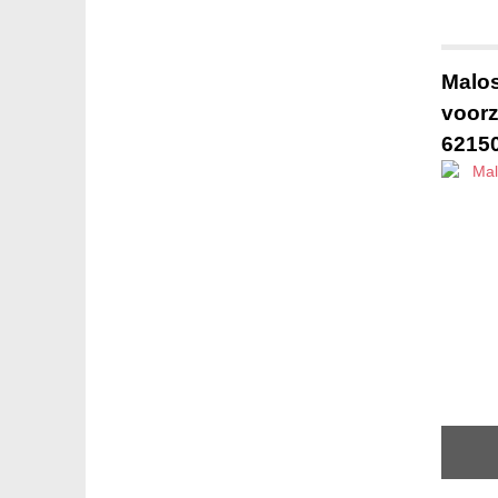
Malos
voorzi
6215