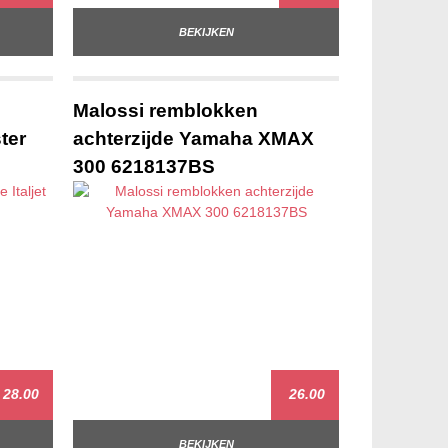
BEKIJKEN
Malossi remblokken
ster
achterzijde Yamaha XMAX
300 6218137BS
28.00
26.00
BEKIJKEN