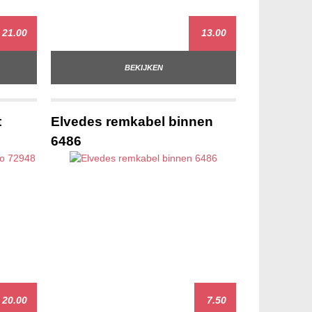
21.00
13.00
BEKIJKEN
t
Elvedes remkabel binnen
6486
20.00
7.50