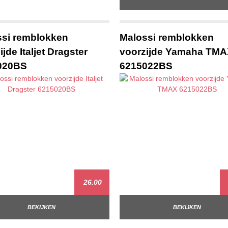
si remblokken
Malossi remblokken
jde Italjet Dragster
voorzijde Yamaha TM
020BS
6215022BS
26.00
BEKIJKEN
BEKIJKEN