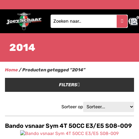
0
2014
Home
/ Producten getagged “2014”
FILTERS
Sorteer op
Bando vsnaar Sym 4T 50CC E3/E5 S08-009