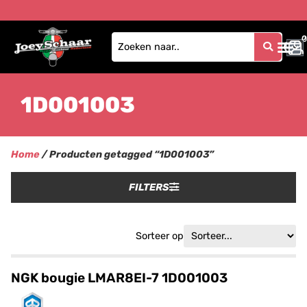
0
0
1D001003
Home
/ Producten getagged “1D001003”
FILTERS
Sorteer op
NGK bougie LMAR8EI-7 1D001003