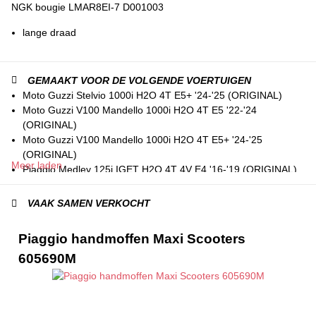
NGK bougie LMAR8EI-7 D001003
lange draad
GEMAAKT VOOR DE VOLGENDE VOERTUIGEN
Moto Guzzi Stelvio 1000i H2O 4T E5+ '24-'25 (ORIGINAL)
Moto Guzzi V100 Mandello 1000i H2O 4T E5 '22-'24
(ORIGINAL)
Moto Guzzi V100 Mandello 1000i H2O 4T E5+ '24-'25
(ORIGINAL)
Meer laden
Piaggio Medley 125i IGET H2O 4T 4V E4 '16-'19 (ORIGINAL)
Piaggio Medley 125i IGET H2O 4T 4V E5 '21-'24 (ORIGINAL)
Piaggio Medley 125i IGET H2O 4T 4V E5+ '24-> (ORIGINAL)
VAAK SAMEN VERKOCHT
Piaggio Medley 150i IGET H2O 4T 4V E4 '16-'20 (ORIGINAL)
Piaggio Medley 150i IGET H2O 4T 4V E5 '21-'24 (ORIGINAL)
Piaggio handmoffen Maxi Scooters
Piaggio Medley Sport 125i IGET H2O 4T 4V E4 '16-'19
605690M
(ORIGINAL)
Piaggio Medley Sport 125i IGET H2O 4T 4V E5 '21-'24
(ORIGINAL)
Piaggio Medley Sport 125i IGET H2O 4T 4V E5+ '24->