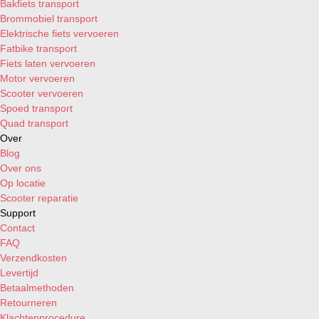
Bakfiets transport
Vespa GTS Super ABS 125i IGET H2O 4T 4V E5 '21-09/2022
Brommobiel transport
(ORIGINAL)
Elektrische fiets vervoeren
Vespa GTS Super ABS 125i IGET H2O 4T 4V E5 10/2022-'24
Fatbike transport
(ORIGINAL)
Fiets laten vervoeren
Vespa GTS Super ABS 125i IGET H2O 4T 4V E5+ '24->
Motor vervoeren
(ORIGINAL)
Scooter vervoeren
Vespa GTS Super ABS 150i IGET H2O 4T 4V E4 '17-'23
Spoed transport
(ORIGINAL)
Quad transport
Over
Blog
Over ons
Op locatie
Scooter reparatie
Support
Contact
FAQ
Verzendkosten
Levertijd
Betaalmethoden
Retourneren
Klachtenprocedure