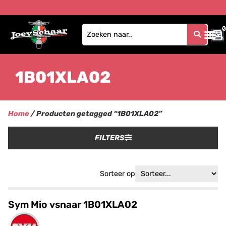
0
0
1B01XLA02
Home
/ Producten getagged “1B01XLA02”
FILTERS
Sorteer op
Sym Mio vsnaar 1B01XLA02