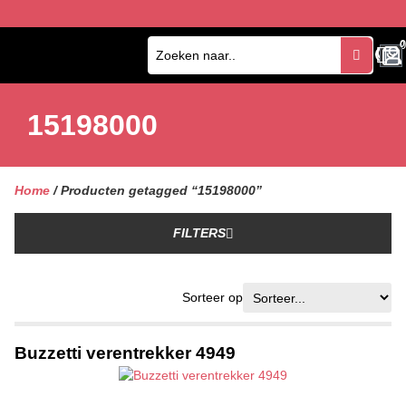
0
0
15198000
Home
/ Producten getagged “15198000”
FILTERS
Sorteer op
Buzzetti verentrekker 4949