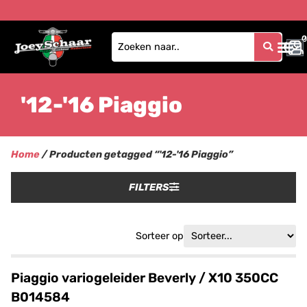
0
0
'12-'16 Piaggio
Home
/ Producten getagged “'12-'16 Piaggio”
FILTERS
Sorteer op
Piaggio variogeleider Beverly / X10 350CC
B014584