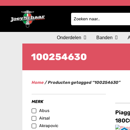
Onderdelen
Banden
100254630
Home
/ Producten getagged “100254630”
MERK
Abus
Piagg
Airsal
180C
Akrapovic