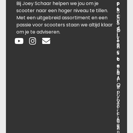
Bij Joey Schaar helpen we jou om je
p
r
c
l
o
t
t
scooter naar een hoger niveau te tillen.
o
r
C
J
Met een uitgebreid assortiment en een
g
t
o
o
passie voor scooters staan we altijd klaar
d
O
n
e
om je te adviseren.
i
v
t
y
e
e
a
S
n
r
c
c
s
o
t
h
t
e
n
a
F
n
s
a
A
A
r
O
Q
u
B
p
t
.
V
l
o
V
e
o
t
.
r
c
r
z
a
0
a
e
ti
2
n
n