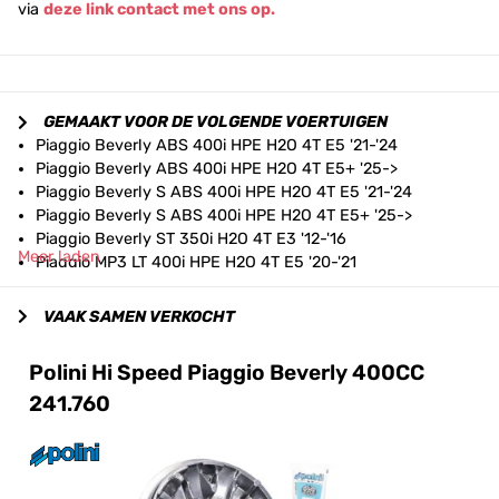
via
deze link contact met ons op.
GEMAAKT VOOR DE VOLGENDE VOERTUIGEN
Piaggio Beverly ABS 400i HPE H2O 4T E5 '21-'24
Piaggio Beverly ABS 400i HPE H2O 4T E5+ '25->
Piaggio Beverly S ABS 400i HPE H2O 4T E5 '21-'24
Piaggio Beverly S ABS 400i HPE H2O 4T E5+ '25->
Piaggio Beverly ST 350i H2O 4T E3 '12-'16
Meer laden
Piaggio MP3 LT 400i HPE H2O 4T E5 '20-'21
Piaggio MP3 LT 400i HPE RST H2O 4T E5 '22-'24
Piaggio MP3 LT 400i HPE RST H2O 4T E5+ '25->
VAAK SAMEN VERKOCHT
Piaggio MP3 LT Sport 400i HPE H2O 4T E5 '20-'21
Piaggio MP3 LT Sport 400i HPE RST H2O 4T E5 '22-'24
Polini Hi Speed Piaggio Beverly 400CC
Piaggio X10 350i H2O 4T E3 '12-'15
241.760