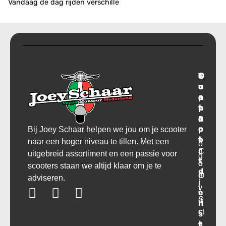
Vandaag de dag rijden verschille
T
S
C
O
r
u
o
v
a
p
n
e
n
p
t
r
s
o
a
B
p
r
c
Bij Joey Schaar helpen we jou om je scooter
l
o
t
t
naar een hoger niveau te tillen. Met een
o
r
C
J
uitgebreid assortiment en een passie voor
g
t
o
o
scooters staan we altijd klaar om je te
d
O
n
e
adviseren.
i
v
t
y
e
e
a
S
n
r
ct
c
s
t
o
h