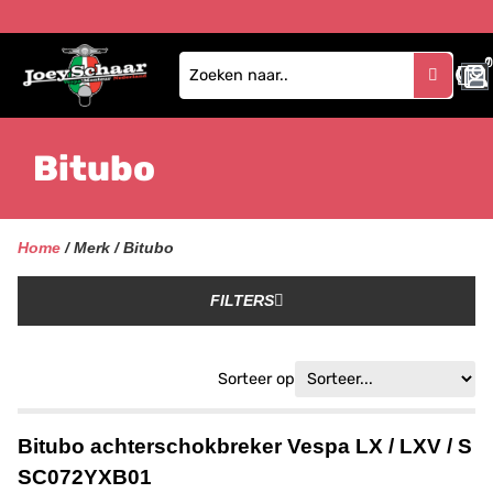
1
Bitubo
Home
/ Merk / Bitubo
FILTERS
Sorteer op
Bitubo achterschokbreker Vespa LX / LXV / S
SC072YXB01