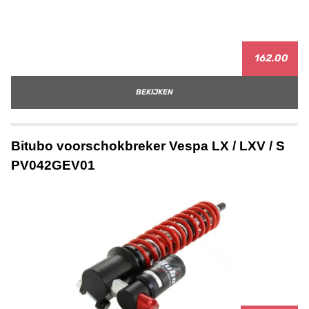
162.00
BEKIJKEN
Bitubo voorschokbreker Vespa LX / LXV / S
PV042GEV01