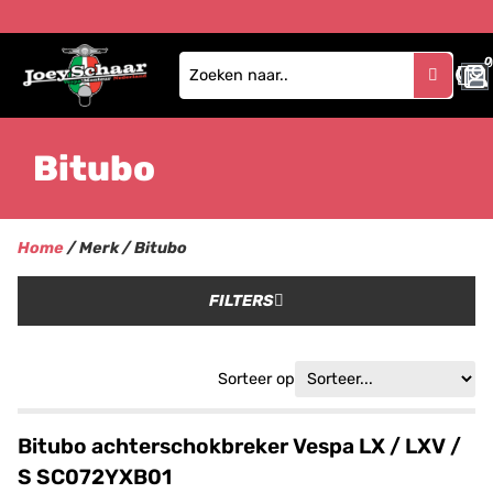
0
Bitubo
Home
/ Merk / Bitubo
FILTERS
Sorteer op
Bitubo achterschokbreker Vespa LX / LXV /
S SC072YXB01