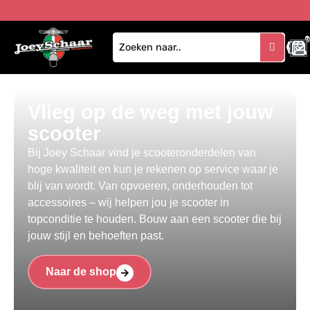
1
Vlieg op de weg met jouw
scooter
Bij Joey Schaar vind je scooteronderdelen van
hoge kwaliteit en kun je rekenen op service waar je
blij van wordt. Van opvoeren, onderhouden tot
accessoires – wij helpen jou je scooter in
topconditie te houden. Bouw aan een scooter die bij
jouw stijl en behoeften past.
Naar de shop