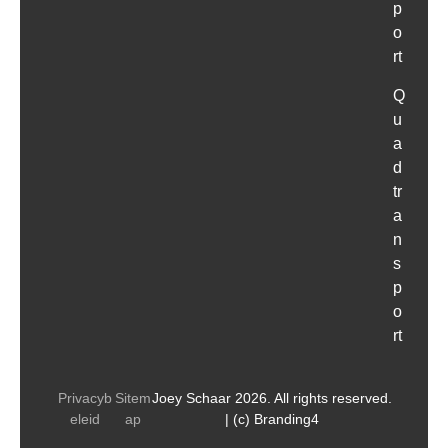
p
o
rt
Q
u
a
d
tr
a
n
s
p
o
rt
Privacyb
Sitem
Joey Schaar 2026. All rights reserved.
eleid
ap
| (c) Branding4