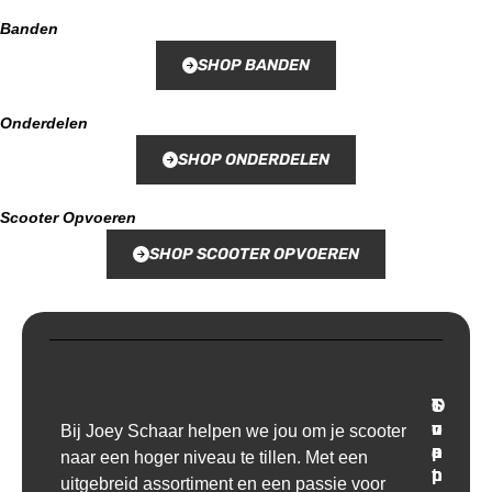
Banden
SHOP BANDEN
Onderdelen
SHOP ONDERDELEN
Scooter Opvoeren
SHOP SCOOTER OPVOEREN
T
O
S
C
r
v
u
o
Bij Joey Schaar helpen we jou om je scooter
a
e
p
n
naar een hoger niveau te tillen. Met een
n
r
p
t
uitgebreid assortiment en een passie voor