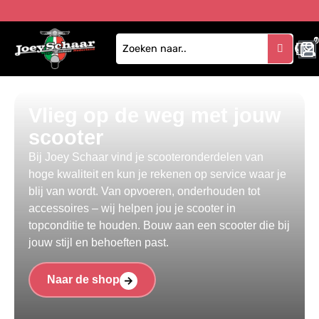
1
Vlieg op de weg met jouw
scooter
Bij Joey Schaar vind je scooteronderdelen van
hoge kwaliteit en kun je rekenen op service waar je
blij van wordt. Van opvoeren, onderhouden tot
accessoires – wij helpen jou je scooter in
topconditie te houden. Bouw aan een scooter die bij
jouw stijl en behoeften past.
Naar de shop