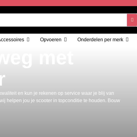
Accessoires
Opvoeren
Onderdelen per merk
 weg met
r
aliteit en kun je rekenen op service waar je blij van
ij helpen jou je scooter in topconditie te houden. Bouw