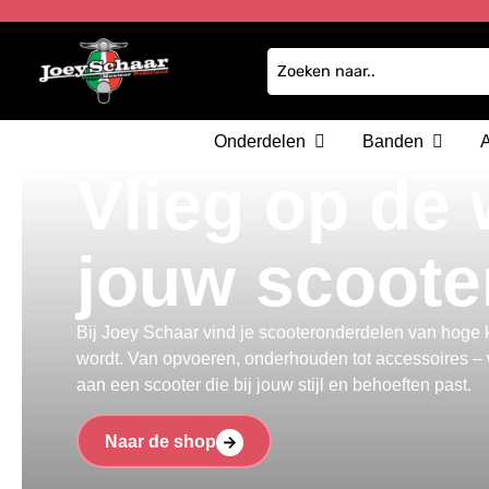
Onderdelen
Banden
Vlieg op de
jouw scoote
Bij Joey Schaar vind je scooteronderdelen van hoge kw
wordt. Van opvoeren, onderhouden tot accessoires – w
aan een scooter die bij jouw stijl en behoeften past.
Naar de shop