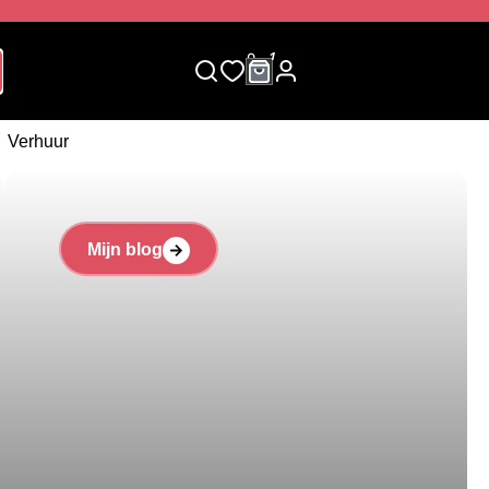
0
1
Verhuur
Mijn blog