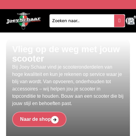
1
Vlieg op de weg met jouw
scooter
Bij Joey Schaar vind je scooteronderdelen van
hoge kwaliteit en kun je rekenen op service waar je
blij van wordt. Van opvoeren, onderhouden tot
accessoires – wij helpen jou je scooter in
topconditie te houden. Bouw aan een scooter die bij
jouw stijl en behoeften past.
Naar de shop