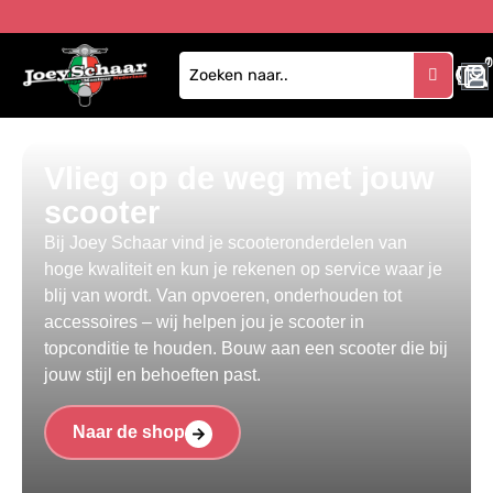
1
Vlieg op de weg met jouw
scooter
Bij Joey Schaar vind je scooteronderdelen van
hoge kwaliteit en kun je rekenen op service waar je
blij van wordt. Van opvoeren, onderhouden tot
accessoires – wij helpen jou je scooter in
topconditie te houden. Bouw aan een scooter die bij
jouw stijl en behoeften past.
Naar de shop