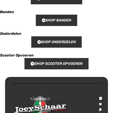
Banden
SHOP BANDEN
Onderdelen
SHOP ONDERDELEN
Scooter Opvoeren
SHOP SCOOTER OPVOEREN
T
S
C
O
r
u
o
v
a
p
n
e