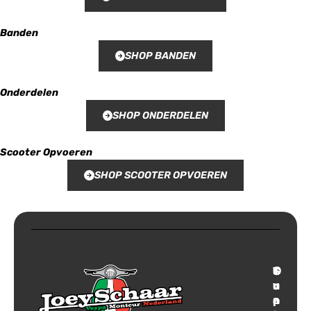
Banden
SHOP BANDEN
Onderdelen
SHOP ONDERDELEN
Scooter Opvoeren
SHOP SCOOTER OPVOEREN
T
S
C
O
r
u
o
v
a
p
n
e