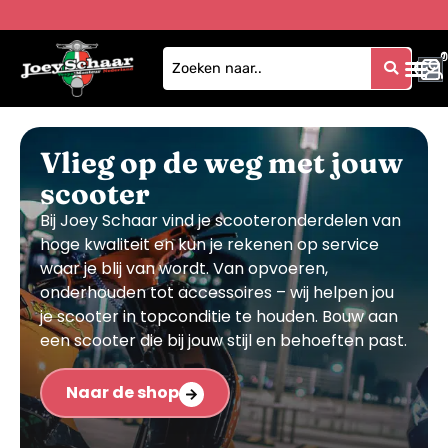
0
1
Vlieg op de weg met jouw
scooter
Bij Joey Schaar vind je scooteronderdelen van
hoge kwaliteit en kun je rekenen op service
waar je blij van wordt. Van opvoeren,
onderhouden tot accessoires – wij helpen jou
je scooter in topconditie te houden. Bouw aan
een scooter die bij jouw stijl en behoeften past.
Naar de shop