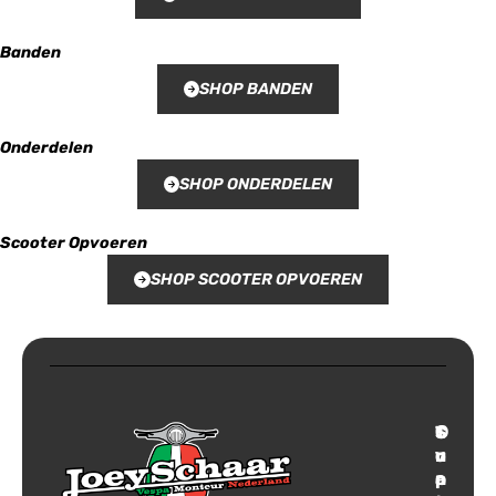
Banden
SHOP BANDEN
Onderdelen
SHOP ONDERDELEN
Scooter Opvoeren
SHOP SCOOTER OPVOEREN
T
S
C
O
r
u
o
v
a
p
n
e