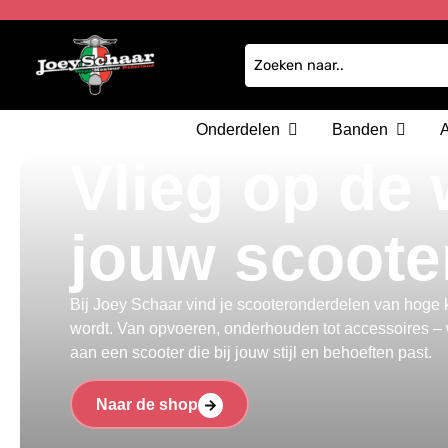
Onderdelen
Banden
Vlieg op de
jouw scoote
Bij Joey Schaar vind je scooteronderdelen van hoge kw
wordt. Van opvoeren, onderhouden tot accessoires – w
aan een scooter die bij jouw stijl en behoeften past.
Naar de shop