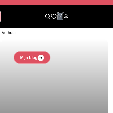
0
1
Verhuur
Mijn blog