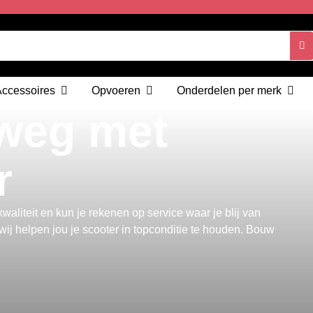
Accessoires
Opvoeren
Onderdelen per merk
 weg met
r
aliteit en kun je rekenen op service waar je blij van
ij helpen jou je scooter in topconditie te houden. Bouw