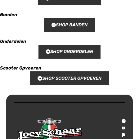
Banden
SHOP BANDEN
Onderdelen
SHOP ONDERDELEN
Scooter Opvoeren
SHOP SCOOTER OPVOEREN
T
S
C
O
r
u
o
v
a
p
n
e