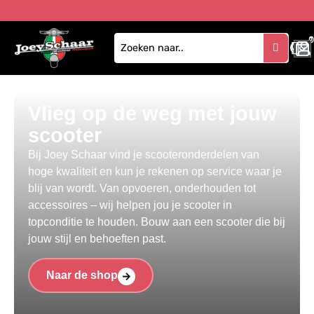
1
Vlieg op de weg met jouw
scooter
Bij Joey Schaar vind je scooteronderdelen van
hoge kwaliteit en kun je rekenen op service waar je
blij van wordt. Van opvoeren, onderhouden tot
accessoires – wij helpen jou je scooter in
topconditie te houden. Bouw aan een scooter die bij
jouw stijl en behoeften past.
Naar de shop