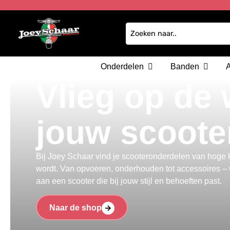
Onderdelen
Banden
Vlieg op de
jouw scoote
Bij Joey Schaar vind je scooteronderdelen van hoge kw
wordt. Van opvoeren, onderhouden tot accessoires – w
aan een scooter die bij jouw stijl en behoeften past.
Naar de shop