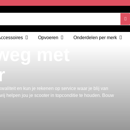
Accessoires
Opvoeren
Onderdelen per merk
 weg met
r
aliteit en kun je rekenen op service waar je blij van
ij helpen jou je scooter in topconditie te houden. Bouw