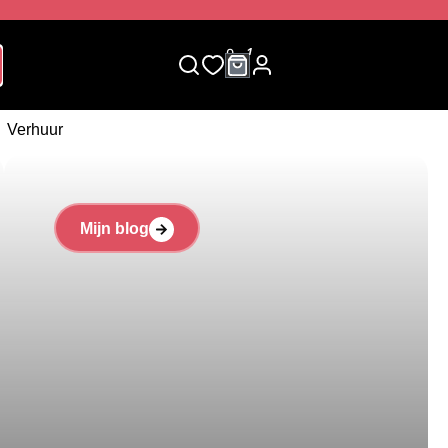
0
1
Verhuur
Mijn blog