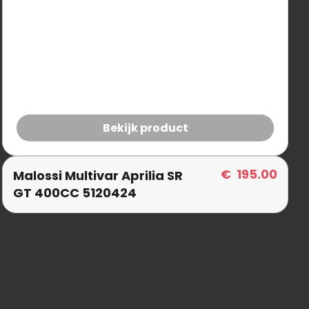
Bekijk product
€
195.00
Malossi Multivar Aprilia SR
GT 400CC 5120424