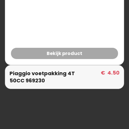
Bekijk product
€
4.50
Piaggio voetpakking 4T
50CC 969230