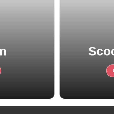
n
Sco