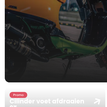
Promo
Cilinder voet afdraaien