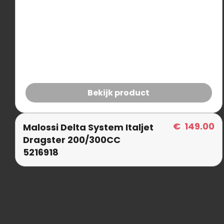
Bekijk product
€
149.00
Malossi Delta System Italjet
Dragster 200/300CC
5216918