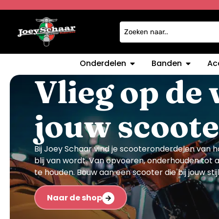
Onderdelen
Banden
Ac
Vlieg op de
jouw scoote
Bij Joey Schaar vind je scooteronderdelen van h
blij van wordt. Van opvoeren, onderhouden tot ac
te houden. Bouw aan een scooter die bij jouw sti
Naar de shop