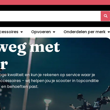
cessoires
Opvoeren
Onderdelen per merk
 weg met
r
oge kwaliteit en kun je rekenen op service waar je
cessoires – wij helpen jou je scooter in topconditie
jl en behoeften past.