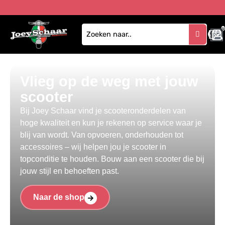
1
Vlieg op de weg met jouw
scooter
Bij Joey Schaar vind je scooteronderdelen van
hoge kwaliteit en kun je rekenen op service waar je
blij van wordt. Van opvoeren, onderhouden tot
accessoires – wij helpen jou je scooter in
topconditie te houden. Bouw aan een scooter die bij
jouw stijl en behoeften past.
Naar de shop