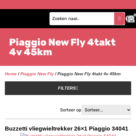
0
Piaggio New Fly 4takt
4v 45km
Home
/
Piaggio New Fly
/ Piaggio New Fly 4takt 4v 45km
FILTERS
Sorteer op
Buzzetti vliegwieltrekker 26×1 Piaggio 34041