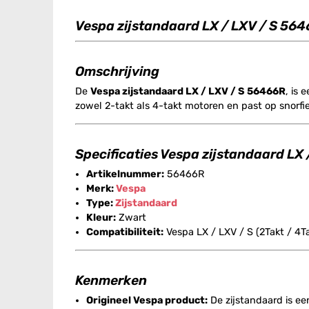
Vespa zijstandaard LX / LXV / S 56
Omschrijving
De
Vespa zijstandaard LX / LXV / S 56466R
, is 
zowel 2-takt als 4-takt motoren en past op snorfi
Specificaties Vespa zijstandaard LX
Artikelnummer:
56466R
Merk:
Vespa
Type:
Zijstandaard
Kleur:
Zwart
Compatibiliteit:
Vespa LX / LXV / S (2Takt / 4Ta
Kenmerken
Origineel Vespa product:
De zijstandaard is ee