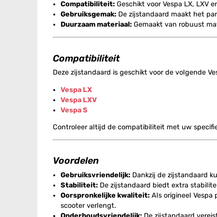
Compatibiliteit:
Geschikt voor Vespa LX, LXV en
Gebruiksgemak:
De zijstandaard maakt het par
Duurzaam materiaal:
Gemaakt van robuust materi
Compatibiliteit
Deze zijstandaard is geschikt voor de volgende V
Vespa LX
Vespa LXV
Vespa S
Controleer altijd de compatibiliteit met uw specif
Voordelen
Gebruiksvriendelijk:
Dankzij de zijstandaard ku
Stabiliteit:
De zijstandaard biedt extra stabilit
Oorspronkelijke kwaliteit:
Als origineel Vespa
scooter verlengt.
Onderhoudsvriendelijk:
De zijstandaard verei