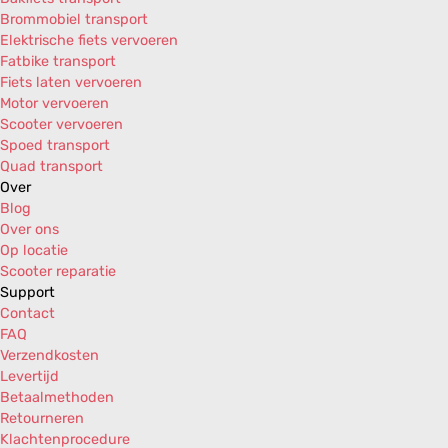
Vespa S College 25km/h AIR 2T E2 '07-'12
Brommobiel transport
Vespa S College 25km/h AIR 4T 2V E2 '10-'12
Elektrische fiets vervoeren
Vespa S College 50 AIR 2T E2 '07-'12
Fatbike transport
Vespa S College 50 AIR 4T 4V E2 '08-'14
Fiets laten vervoeren
Motor vervoeren
Scooter vervoeren
Spoed transport
Quad transport
Over
Blog
Over ons
Op locatie
Scooter reparatie
Support
Contact
FAQ
Verzendkosten
Levertijd
Betaalmethoden
Retourneren
Klachtenprocedure