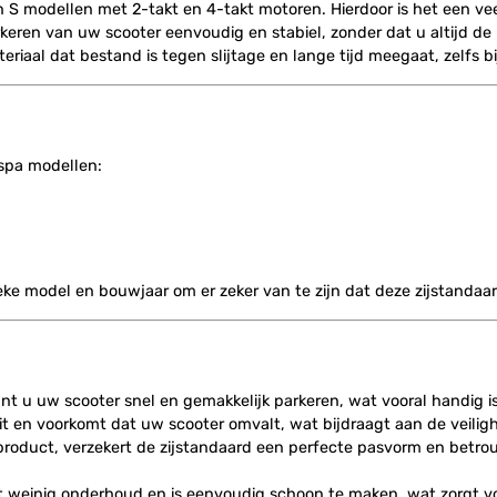
 S modellen met 2-takt en 4-takt motoren. Hierdoor is het een vee
keren van uw scooter eenvoudig en stabiel, zonder dat u altijd de
aal dat bestand is tegen slijtage en lange tijd meegaat, zelfs bij
espa modellen:
ieke model en bouwjaar om er zeker van te zijn dat deze zijstandaar
nt u uw scooter snel en gemakkelijk parkeren, wat vooral handig is 
eit en voorkomt dat uw scooter omvalt, wat bijdraagt aan de veilig
 product, verzekert de zijstandaard een perfecte pasvorm en betr
st weinig onderhoud en is eenvoudig schoon te maken, wat zorgt v