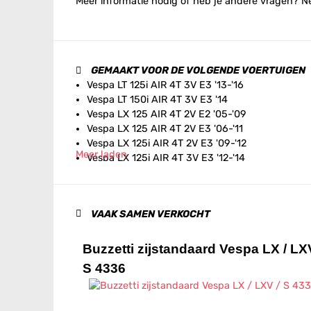
Meer informatie nodig of heb je andere vragen? 
GEMAAKT VOOR DE VOLGENDE VOERTUIGEN
Vespa LT 125i AIR 4T 3V E3 '13-'16
Vespa LT 150i AIR 4T 3V E3 '14
Vespa LX 125 AIR 4T 2V E2 '05-'09
Vespa LX 125 AIR 4T 2V E3 '06-'11
Vespa LX 125i AIR 4T 2V E3 '09-'12
Meer laden
Vespa LX 125i AIR 4T 3V E3 '12-'14
Vespa LX 125i IGET AIR 4T 3V E3 '17
Vespa LX 125i IGET AIR 4T 3V E4 '18-'20
Vespa LX 150 AIR 4T 2V E2 '05-'06
VAAK SAMEN VERKOCHT
Vespa LX 150 AIR 4T 2V E3 '06-'13
Vespa LX 150i AIR 4T 2V E3 '09-'13
Vespa LX 150i AIR 4T 3V E3 '12-'14
Buzzetti zijstandaard Vespa LX / LXV
Vespa LX 25km/h AIR 2T E2 '05-'08
S 4336
Vespa LX 25km/h AIR 4T 2V E2 '10-'12
Vespa LX 50 AIR 2T E2 '05-'08
Vespa LX 50 AIR 2T E2 '09-'13