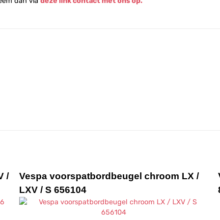
Neem dan via
deze link contact met ons op.
 /
Vespa voorspatbordbeugel chroom LX /
LXV / S 656104