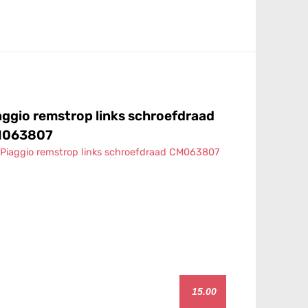
aggio remstrop links schroefdraad
Vespa sc
063807
561433
15.00