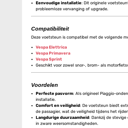
Eenvoudige installatie
: Dit originele voetsteu
probleemloze vervanging of upgrade.
Compatibiliteit
Deze voetsteun is compatibel met de volgende mo
Vespa Elettrica
Vespa Primavera
Vespa Sprint
Geschikt voor zowel snor-, brom- als motorfiets
Voordelen
Perfecte pasvorm
: Als origineel Piaggio-onde
installatie.
Comfort en veiligheid
: De voetsteun biedt extr
de passagier, wat de veiligheid tijdens het rijde
Langdurige duurzaamheid
: Dankzij de stevige
in zware weersomstandigheden.