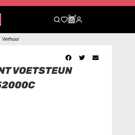
0
0
Verhuur
NT VOETSTEUN
52000C