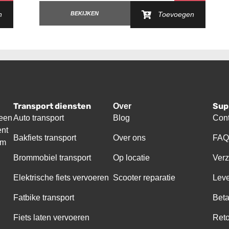
n
BEKIJKEN
Toevoegen
Transport diensten
Sup
Over
 een
Auto transport
Blog
Cont
ent
Bakfiets transport
Over ons
FA
om
0
Brommobiel transport
Op locatie
Ver
3
Elektrische fiets vervoeren
Scooter reparatie
Leve
0
Fatbike transport
Bet
3
Fiets laten vervoeren
Ret