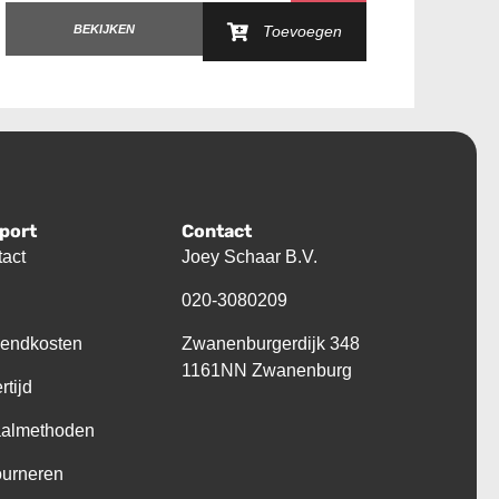
BEKIJKEN
Toevoegen
port
Contact
act
Joey Schaar B.V.
Q
020-3080209
zendkosten
Zwanenburgerdijk 348
1161NN Zwanenburg
rtijd
aalmethoden
ourneren