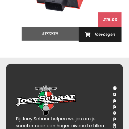
218.00
BEKIJKEN
Toevoegen
T
S
C
O
r
u
o
v
a
p
n
e
n
p
t
r
s
B
o
a
Bij Joey Schaar helpen we jou om je
p
r
c
l
o
t
t
scooter naar een hoger niveau te tillen.
o