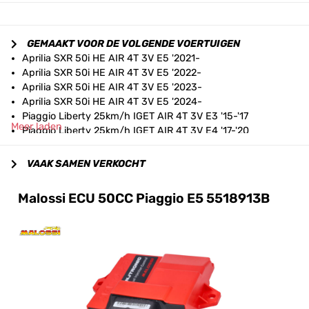
GEMAAKT VOOR DE VOLGENDE VOERTUIGEN
Aprilia SXR 50i HE AIR 4T 3V E5 '2021-
Aprilia SXR 50i HE AIR 4T 3V E5 '2022-
Aprilia SXR 50i HE AIR 4T 3V E5 '2023-
Aprilia SXR 50i HE AIR 4T 3V E5 '2024-
Piaggio Liberty 25km/h IGET AIR 4T 3V E3 '15-'17
Meer laden
Piaggio Liberty 25km/h IGET AIR 4T 3V E4 '17-'20
Piaggio Liberty 25km/h IGET AIR 4T 3V E5 '21-
Piaggio Liberty Sport 25km/h IGET AIR 4T 3V E3 '15-'17
VAAK SAMEN VERKOCHT
Piaggio Liberty Sport 25km/h IGET AIR 4T 3V E4 '17-'20
Piaggio Liberty Sport 25km/h IGET AIR 4T 3V E5 '21-
Malossi ECU 50CC Piaggio E5 5518913B
Piaggio Zip II 25km/h IGET AIR 4T 3V E4 '18-'20
Piaggio Zip II 25km/h IGET AIR 4T 3V E5 '21-
Vespa Primavera 25km/h IGET AIR 4T 3V E4 '17-'20
Vespa Primavera 25km/h IGET AIR 4T 3V E5 '20-
Vespa Sprint 25km/h IGET AIR 4T 3V E4 '17-'20
Vespa Sprint 25km/h IGET AIR 4T 3V E5 '20-