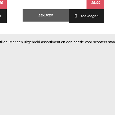
00
15.00
n
BEKIJKEN
Toevoegen
illen. Met een uitgebreid assortiment en een passie voor scooters staan