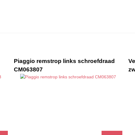
20
Piaggio remstrop links schroefdraad
Ve
CM063807
zw
'20
-
'20
-